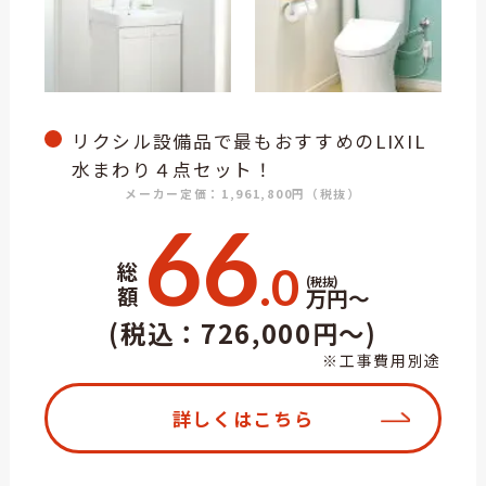
リクシル設備品で最もおすすめのLIXIL
水まわり４点セット！
メーカー定価：1,961,800円（税抜）
66
総
.0
(税抜)
額
万円～
(税込：726,000円～)
※工事費用別途
詳しくはこちら