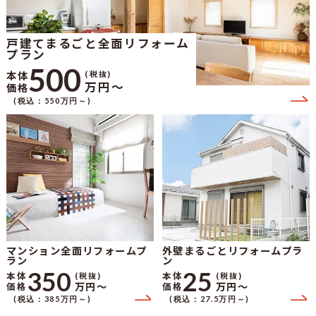
戸建てまるごと全面リフォーム
プラン
500
本体
(税抜)
万円〜
価格
(税込：550万円～)
マンション全面リフォームプ
外壁まるごとリフォームプラ
ラン
ン
350
25
本体
本体
(税抜)
(税抜)
万円〜
万円〜
価格
価格
(税込：385万円～)
(税込：27.5万円～)