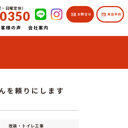
土曜・日曜定休）
-0350
| お問合せ
| 来店予約
お客様の声
会社案内
さんを頼りにします
改装・トイレ工事