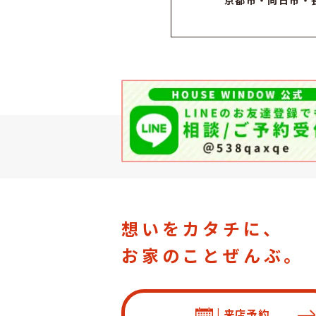
京都市
・
向日市
・
想いをカタチに、
お家のことぜんぶ。
| 来店予約