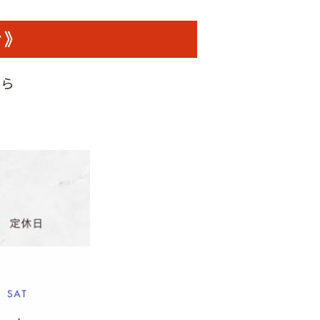
せ》
から