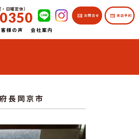
土曜・日曜定休）
-0350
| お問合せ
| 来店予約
お客様の声
会社案内
都府長岡京市