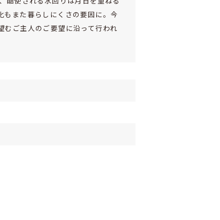
で、酷使される水回りは月日を重ねる
化もまた暮らしにくさの要因に。今
望むご主人のご要望に沿って行われ