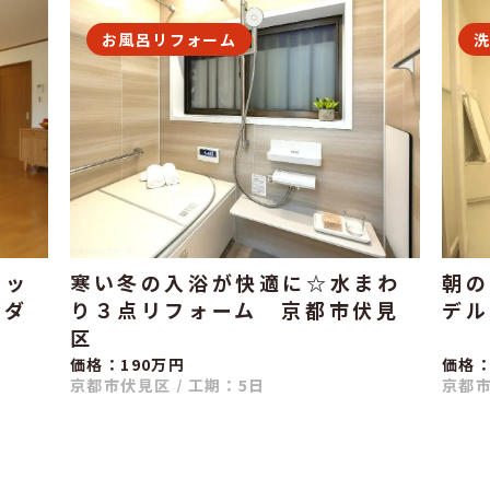
お風呂リフォーム
キッ
寒い冬の入浴が快適に☆水まわ
朝の
りダ
り３点リフォーム 京都市伏見
デル
区
価格：190万円
価格：
京都市伏見区
/
工期：5日
京都