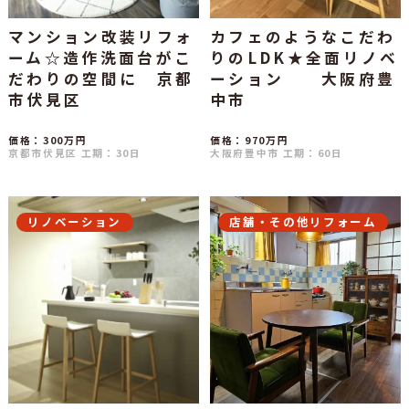
マンション改装リフォ
カフェのようなこだわ
ーム☆造作洗面台がこ
りのLDK★全面リノベ
だわりの空間に 京都
ーション 大阪府豊
市伏見区
中市
価格：300万円
価格：970万円
京都市伏見区
工期：30日
大阪府豊中市
工期：60日
リノベーション
店舗・その他リフォーム