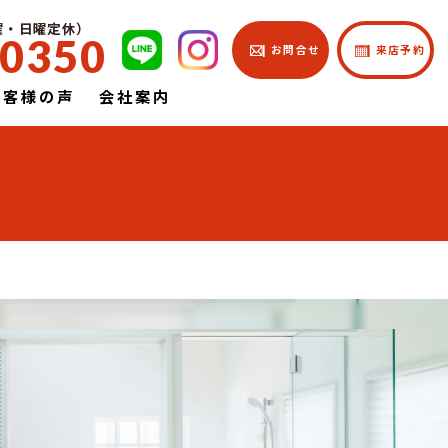
土曜・日曜定休）
-0350
| お問合せ
| 来店予約
お客様の声
会社案内