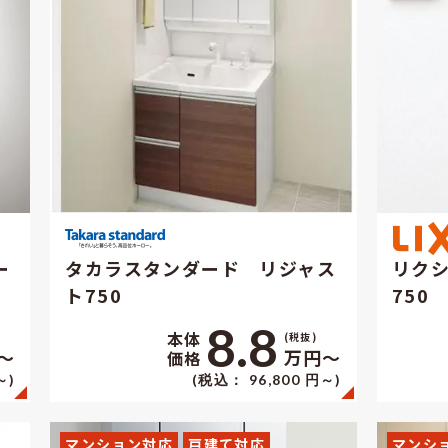
ー
タカラスタンダード リジャス
リク
ト750
750
8.8
本体
(税抜)
〜
万円〜
価格
～)
(税込： 96,800 円～)
マンション対応
戸建て対応
マンシ