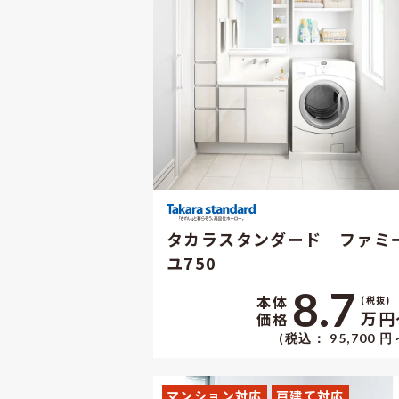
タカラスタンダード ファミ
ユ750
8.7
本体
(税抜)
万円
価格
(税込： 95,700 円
マンション対応
戸建て対応