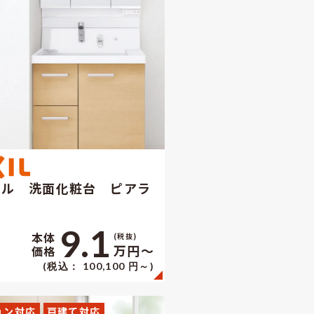
シル 洗面化粧台 ピアラ
9.1
本体
(税抜)
万円〜
価格
(税込： 100,100 円～)
ョン対応
戸建て対応