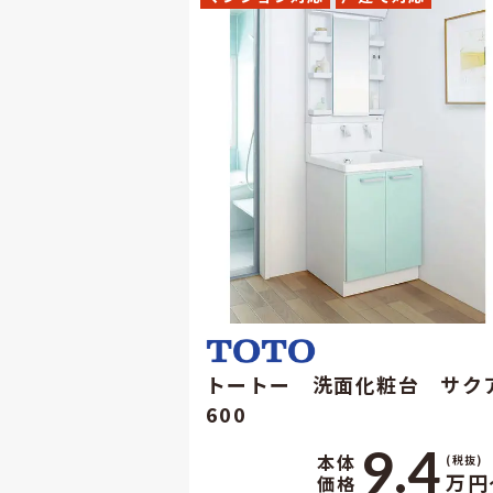
トートー 洗面化粧台 サク
600
9.4
本体
(税抜)
万円
価格