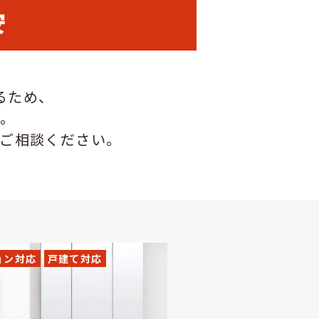
安
るため、
。
ご相談ください。
ョン対応
戸建て対応