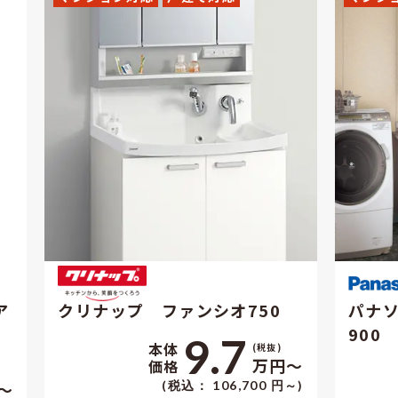
ア
クリナップ ファンシオ750
パナ
900
9.7
本体
(税抜)
万円〜
価格
〜
(税込： 106,700 円～)