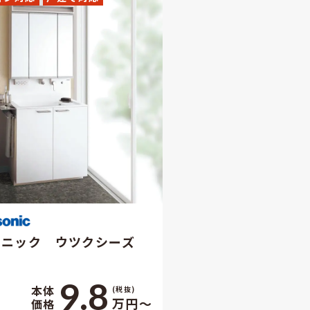
ソニック ウツクシーズ
9.8
本体
(税抜)
万円〜
価格