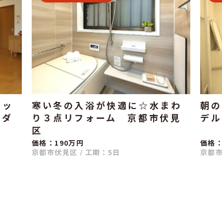
キッ
寒い冬の入浴が快適に☆水まわ
朝の
りダ
り３点リフォーム 京都市伏見
デル
区
価格：190万円
価格：
京都市伏見区
/
工期：5日
京都