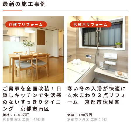
最新の施工事例
戸建てリフォーム
お風呂リフォーム
ご実家を全面改装！目
寒い冬の入浴が快適に
隠しキッチンで生活感
☆水まわり３点リフォ
のないすっきりダイニ
ーム 京都市伏見区
ング 京都市南区
価格：1100万円
価格：190万円
京都市南区
工期：40日間
京都市伏見区
工期：5日