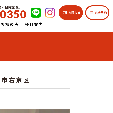
土曜・日曜定休）
-0350
| お問合せ
| 来店予約
お客様の声
会社案内
都市右京区