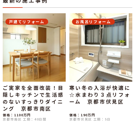
最新の施工事例
戸建てリフォーム
お風呂リフォーム
ご実家を全面改装！目
寒い冬の入浴が快適に
隠しキッチンで生活感
☆水まわり３点リフォ
のないすっきりダイニ
ーム 京都市伏見区
ング 京都市南区
価格：1100万円
価格：190万円
京都市南区
工期：40日間
京都市伏見区
工期：5日