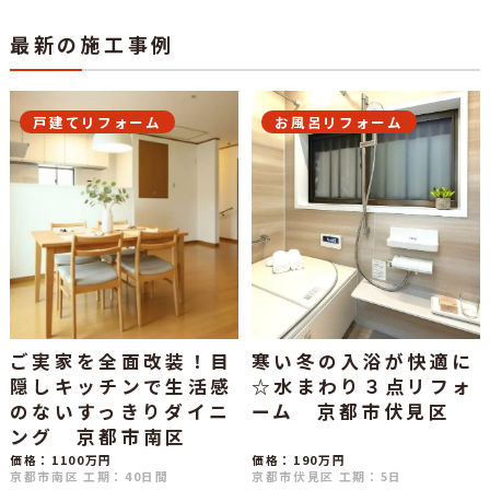
最新の施工事例
戸建てリフォーム
お風呂リフォーム
ご実家を全面改装！目
寒い冬の入浴が快適に
隠しキッチンで生活感
☆水まわり３点リフォ
のないすっきりダイニ
ーム 京都市伏見区
ング 京都市南区
価格：1100万円
価格：190万円
京都市南区
工期：40日間
京都市伏見区
工期：5日