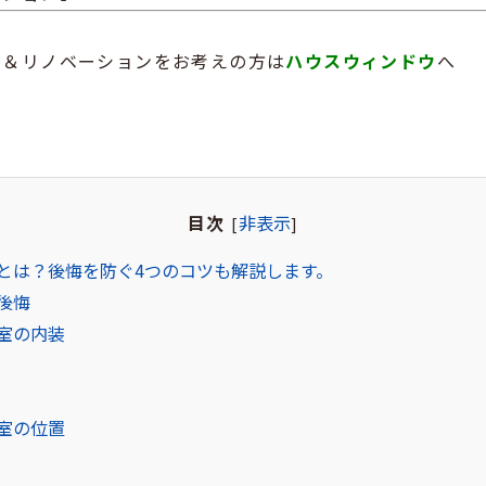
ム＆リノベーションをお考えの方は
ハウスウィンドウ
へ
目次
非表示
[
]
とは？後悔を防ぐ4つのコツも解説します。
後悔
室の内装
室の位置