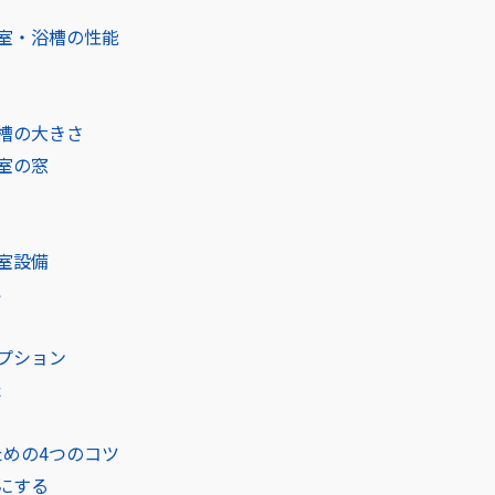
室・浴槽の性能
槽の大きさ
室の窓
室設備
い
プション
た
めの4つのコツ
にする