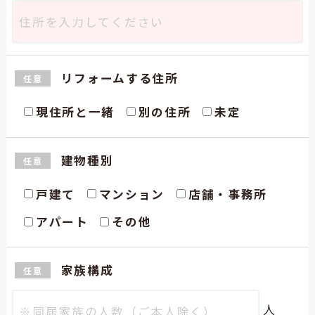
リフォームする住所
任意
現住所と一緒
別の住所
未定
建物種別
任意
戸建て
マンション
店舗・事務所
アパート
その他
家族構成
任意
人