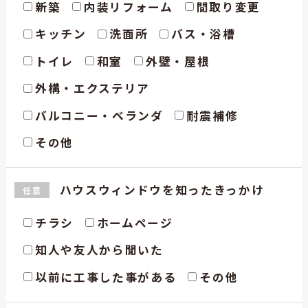
新築
内装リフォーム
間取り変更
キッチン
洗面所
バス・浴槽
トイレ
和室
外壁・屋根
外構・エクステリア
バルコニー・ベランダ
耐震補修
その他
ハウスウィンドウを
知ったきっかけ
任意
チラシ
ホームページ
知人や友人から聞いた
以前に工事した事がある
その他