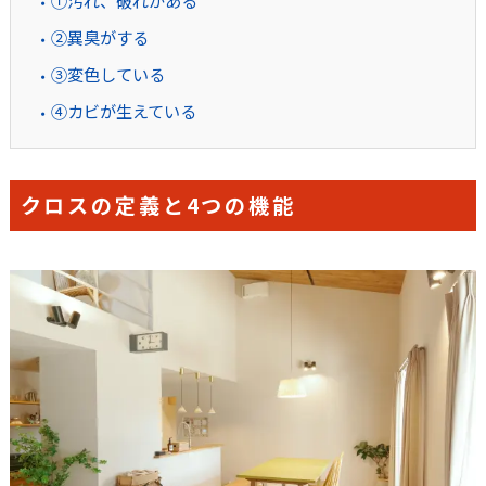
②異臭がする
③変色している
④カビが生えている
クロスの定義と4つの機能